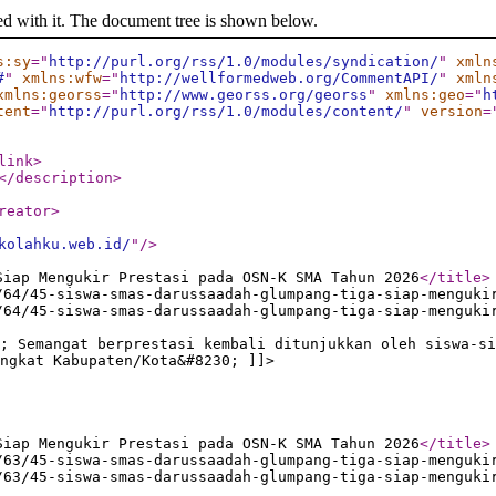
ed with it. The document tree is shown below.
s:sy
="
http://purl.org/rss/1.0/modules/syndication/
"
xmln
#
"
xmlns:wfw
="
http://wellformedweb.org/CommentAPI/
"
xmln
xmlns:georss
="
http://www.georss.org/georss
"
xmlns:geo
="
h
tent
="
http://purl.org/rss/1.0/modules/content/
"
version
=
link
>
</description
>
reator
>
kolahku.web.id/
"
/>
Siap Mengukir Prestasi pada OSN-K SMA Tahun 2026
</title
>
/64/45-siswa-smas-darussaadah-glumpang-tiga-siap-menguki
/64/45-siswa-smas-darussaadah-glumpang-tiga-siap-menguki
; Semangat berprestasi kembali ditunjukkan oleh siswa-si
ngkat Kabupaten/Kota&#8230; ]]>
Siap Mengukir Prestasi pada OSN-K SMA Tahun 2026
</title
>
/63/45-siswa-smas-darussaadah-glumpang-tiga-siap-menguki
/63/45-siswa-smas-darussaadah-glumpang-tiga-siap-menguki