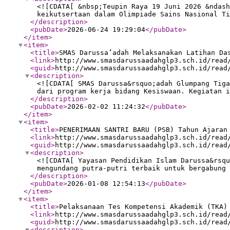
<![CDATA[ &nbsp;Teupin Raya 19 Juni 2026 &ndash
keikutsertaan dalam Olimpiade Sains Nasional Ti
</description
>
<pubDate
>
2026-06-24 19:29:04
</pubDate
>
</item
>
<item
>
<title
>
SMAS Darussa’adah Melaksanakan Latihan Da
<link
>
http://www.smasdarussaadahglp3.sch.id/read
<guid
>
http://www.smasdarussaadahglp3.sch.id/read
<description
>
<![CDATA[ SMAS Darussa&rsquo;adah Glumpang Tiga
dari program kerja bidang Kesiswaan. Kegiatan i
</description
>
<pubDate
>
2026-02-02 11:24:32
</pubDate
>
</item
>
<item
>
<title
>
PENERIMAAN SANTRI BARU (PSB) Tahun Ajaran
<link
>
http://www.smasdarussaadahglp3.sch.id/read
<guid
>
http://www.smasdarussaadahglp3.sch.id/read
<description
>
<![CDATA[ Yayasan Pendidikan Islam Darussa&rsqu
mengundang putra-putri terbaik untuk bergabung 
</description
>
<pubDate
>
2026-01-08 12:54:13
</pubDate
>
</item
>
<item
>
<title
>
Pelaksanaan Tes Kompetensi Akademik (TKA)
<link
>
http://www.smasdarussaadahglp3.sch.id/read
<guid
>
http://www.smasdarussaadahglp3.sch.id/read
<description
>