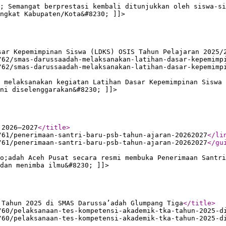
; Semangat berprestasi kembali ditunjukkan oleh siswa-si
ngkat Kabupaten/Kota&#8230; ]]>
sar Kepemimpinan Siswa (LDKS) OSIS Tahun Pelajaran 2025/
/62/smas-darussaadah-melaksanakan-latihan-dasar-kepemimp
/62/smas-darussaadah-melaksanakan-latihan-dasar-kepemimp
 melaksanakan kegiatan Latihan Dasar Kepemimpinan Siswa 
ni diselenggarakan&#8230; ]]>
 2026–2027
</title
>
/61/penerimaan-santri-baru-psb-tahun-ajaran-20262027
</li
/61/penerimaan-santri-baru-psb-tahun-ajaran-20262027
</gu
o;adah Aceh Pusat secara resmi membuka Penerimaan Santri
dan menimba ilmu&#8230; ]]>
 Tahun 2025 di SMAS Darussa’adah Glumpang Tiga
</title
>
/60/pelaksanaan-tes-kompetensi-akademik-tka-tahun-2025-d
/60/pelaksanaan-tes-kompetensi-akademik-tka-tahun-2025-d