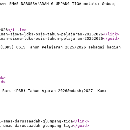
swi SMAS DARUSSA'ADAH GLUMPANG TIGA melalui &nbsp;
2026
</title
>
inan-siswa-ldks-osis-tahun-pelajaran-20252026
</link
>
inan-siswa-ldks-osis-tahun-pelajaran-20252026
</guid
>
(LDKS) OSIS Tahun Pelajaran 2025/2026 sebagai bagian
nk
>
id
>
 Baru (PSB) Tahun Ajaran 2026&ndash;2027. Kami
i-smas-darussaadah-glumpang-tiga
</link
>
i-smas-darussaadah-glumpang-tiga
</guid
>