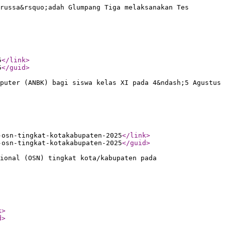
russa&rsquo;adah Glumpang Tiga melaksanakan Tes
5
</link
>
5
</guid
>
puter (ANBK) bagi siswa kelas XI pada 4&ndash;5 Agustus
-osn-tingkat-kotakabupaten-2025
</link
>
-osn-tingkat-kotakabupaten-2025
</guid
>
ional (OSN) tingkat kota/kabupaten pada
k
>
d
>