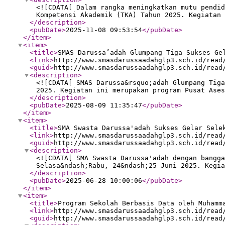
<![CDATA[ Dalam rangka meningkatkan mutu pendid
Kompetensi Akademik (TKA) Tahun 2025. Kegiatan 
</description
>
<pubDate
>
2025-11-08 09:53:54
</pubDate
>
</item
>
<item
>
<title
>
SMAS Darussa’adah Glumpang Tiga Sukses Ge
<link
>
http://www.smasdarussaadahglp3.sch.id/read
<guid
>
http://www.smasdarussaadahglp3.sch.id/read
<description
>
<![CDATA[ SMAS Darussa&rsquo;adah Glumpang Tig
2025. Kegiatan ini merupakan program Pusat Ases
</description
>
<pubDate
>
2025-08-09 11:35:47
</pubDate
>
</item
>
<item
>
<title
>
SMA Swasta Darussa'adah Sukses Gelar Sele
<link
>
http://www.smasdarussaadahglp3.sch.id/read
<guid
>
http://www.smasdarussaadahglp3.sch.id/read
<description
>
<![CDATA[ SMA Swasta Darussa'adah dengan bangga
Selasa&ndash;Rabu, 24&ndash;25 Juni 2025. Kegi
</description
>
<pubDate
>
2025-06-28 10:00:06
</pubDate
>
</item
>
<item
>
<title
>
Program Sekolah Berbasis Data oleh Muhamm
<link
>
http://www.smasdarussaadahglp3.sch.id/read
<guid
>
http://www.smasdarussaadahglp3.sch.id/read