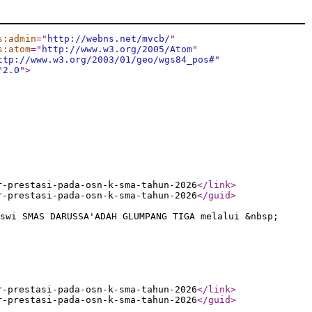
s:admin
="
http://webns.net/mvcb/
"
s:atom
="
http://www.w3.org/2005/Atom
"
ttp://www.w3.org/2003/01/geo/wgs84_pos#
"
"
2.0
"
>
r-prestasi-pada-osn-k-sma-tahun-2026
</link
>
r-prestasi-pada-osn-k-sma-tahun-2026
</guid
>
swi SMAS DARUSSA'ADAH GLUMPANG TIGA melalui &nbsp;
r-prestasi-pada-osn-k-sma-tahun-2026
</link
>
r-prestasi-pada-osn-k-sma-tahun-2026
</guid
>