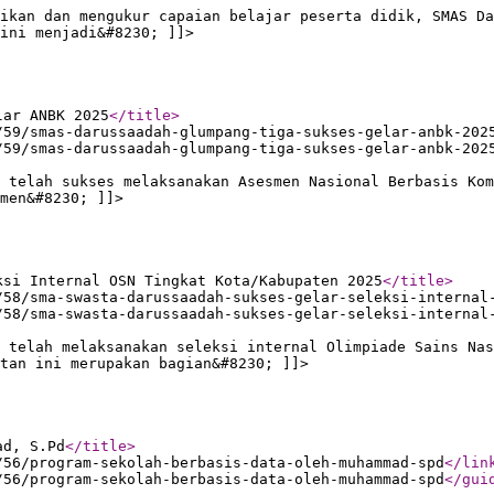
ikan dan mengukur capaian belajar peserta didik, SMAS Da
ini menjadi&#8230; ]]>
lar ANBK 2025
</title
>
/59/smas-darussaadah-glumpang-tiga-sukses-gelar-anbk-202
/59/smas-darussaadah-glumpang-tiga-sukses-gelar-anbk-202
a telah sukses melaksanakan Asesmen Nasional Berbasis Kom
men&#8230; ]]>
ksi Internal OSN Tingkat Kota/Kabupaten 2025
</title
>
/58/sma-swasta-darussaadah-sukses-gelar-seleksi-internal
/58/sma-swasta-darussaadah-sukses-gelar-seleksi-internal
 telah melaksanakan seleksi internal Olimpiade Sains Nas
atan ini merupakan bagian&#8230; ]]>
ad, S.Pd
</title
>
/56/program-sekolah-berbasis-data-oleh-muhammad-spd
</lin
/56/program-sekolah-berbasis-data-oleh-muhammad-spd
</gui