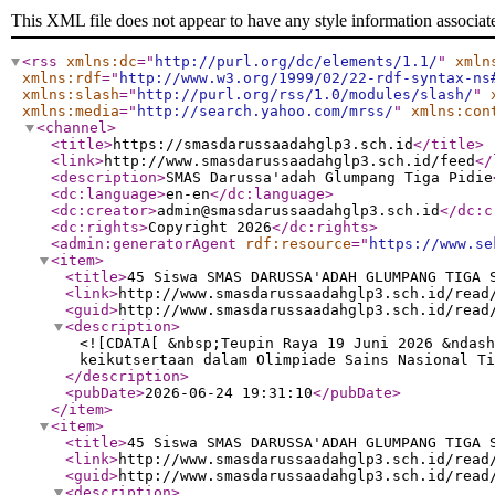
This XML file does not appear to have any style information associat
<rss
xmlns:dc
="
http://purl.org/dc/elements/1.1/
"
xmln
xmlns:rdf
="
http://www.w3.org/1999/02/22-rdf-syntax-ns
xmlns:slash
="
http://purl.org/rss/1.0/modules/slash/
"
xmlns:media
="
http://search.yahoo.com/mrss/
"
xmlns:con
<channel
>
<title
>
https://smasdarussaadahglp3.sch.id
</title
>
<link
>
http://www.smasdarussaadahglp3.sch.id/feed
</
<description
>
SMAS Darussa'adah Glumpang Tiga Pidie
<dc:language
>
en-en
</dc:language
>
<dc:creator
>
admin@smasdarussaadahglp3.sch.id
</dc:c
<dc:rights
>
Copyright 2026
</dc:rights
>
<admin:generatorAgent
rdf:resource
="
https://www.se
<item
>
<title
>
45 Siswa SMAS DARUSSA'ADAH GLUMPANG TIGA 
<link
>
http://www.smasdarussaadahglp3.sch.id/read
<guid
>
http://www.smasdarussaadahglp3.sch.id/read
<description
>
<![CDATA[ &nbsp;Teupin Raya 19 Juni 2026 &ndash
keikutsertaan dalam Olimpiade Sains Nasional Ti
</description
>
<pubDate
>
2026-06-24 19:31:10
</pubDate
>
</item
>
<item
>
<title
>
45 Siswa SMAS DARUSSA'ADAH GLUMPANG TIGA 
<link
>
http://www.smasdarussaadahglp3.sch.id/read
<guid
>
http://www.smasdarussaadahglp3.sch.id/read
<description
>