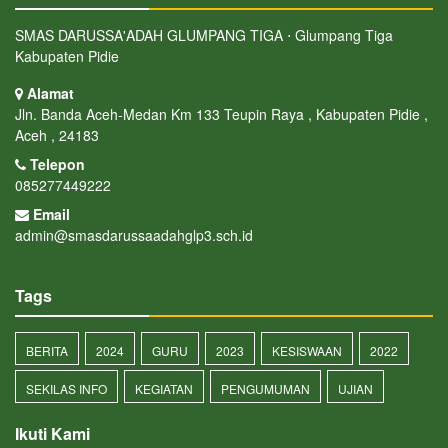
SMAS DARUSSA'ADAH GLUMPANG TIGA ⋅ Glumpang Tiga
Kabupaten Pidie
Alamat
Jln. Banda Aceh-Medan Km 133 Teupin Raya , Kabupaten Pidie ,
Aceh , 24183
Telepon
085277449222
Email
admin@smasdarussaadahglp3.sch.id
Tags
BERITA
2024
GURU
2023
KESISWAAN
2022
SEKILAS INFO
KEGIATAN
PENGUMUMAN
UJIAN
Ikuti Kami